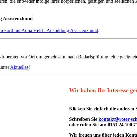
, die entweder infolge ihres körperlichen, geistigen und seelischen Z
g Assistenzhund
trekord mit Anna Held - Ausbildung Assistenzhund
.
ir beraten vor Ort um gemeinsam, nach Bedarfsprüfung, eine geeignete
 unter
Aktuelles
!
Wir haben Ihr Interesse g
Klicken Sie einfach die anderen 
Schreiben Sie
kontakt@roter-sc
oder rufen Sie an:
0151 24 100 7
Wir freuen uns über jeden Kon